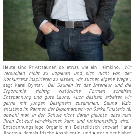
Heute sind Privatsaunen so etwas wie ein Heimkino.
„Wir
versuchen nicht zu kopieren und sich nicht von der
Konkurrenz inspirieren zu lassen, wir suchen eigene Wege“
,
sagt Karel Dyntar.
„Bei Saunen ist das Interieur und die
Ergonomie wichtig. Natürliche Formen schaffen
Entspannung und gute Laune. Auch deshalb arbeiten wir
gerne mit jungen Designern zusammen. Sauna Vizio
entstand im Rahmen der Diplomarbeit von Šárka Finsterlová,
obwohl man in der Schule nicht daran glaubte, dass man
ihren Entwurf verwirklichen kann und funktionsfähig wird.“
Entspannungsliege Organic mit Beistelltisch entwarf Hana
Jindrová, damals frische Absolventin, und Autorin der bisher