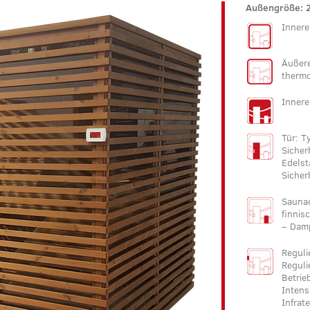
Außengröße: 
Innere
Äußere
therm
Innere
Tür: T
Sicher
Edelst
Sicher
Sauna
finnis
– Damp
Reguli
Reguli
Betrie
Intens
Infrat