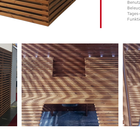
Benutz
Beleuc
Tages-
Funkti