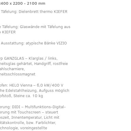
2400 x 2200 - 2100 mm
 Täfelung: Dielenbrett thermo KIEFER
 Täfelung: Glaswände mit Täfelung aus
o KIEFER
 Ausstattung: atypische Bänke VIZIO
yp GANZGLAS – Klarglas / links,
heitsglas gehärtet, Handgriff, rostfreie
ahlscharniere,
heitsschlossmagnet
ofen: HELO Vienna – 6,0 kW/400 V
che Edelstahlheizung, Aufguss möglich
fstoß, Steine ca. 10 kg
erung: DIDI – Multifunktions-Digital-
erung mit Touchscreen – steuert
bszeit, Innentemperatur, Licht mit
itätskontrolle, bzw. Farblichter,
echnologie, voreingestellte